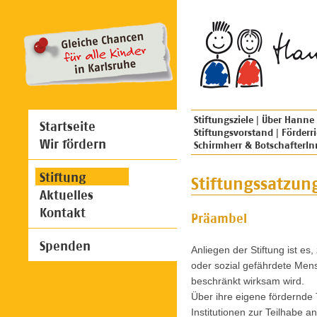
Stiftungsziele
Über Hanne
|
Startseite
Stiftungsvorstand
Förderri
|
Wir fördern
Schirmherr & BotschafterI
Stiftung
Stiftungssatzun
Aktuelles
Kontakt
Präambel
Spenden
Anliegen der Stiftung ist es
oder sozial gefährdete Mens
beschränkt wirksam wird.
Über ihre eigene fördernde T
Institutionen zur Teilhabe 